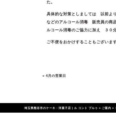
た。
具体的な対策としましては 以前よ
などのアルコール消毒 販売員の商
ルコール消毒のご協力に加え ３０
ご不便をおかけすることもございま
«
4月の営業日
埼玉県熊谷市のケーキ・洋菓子店 | ル コント ブルゥ
>
ご案内
>