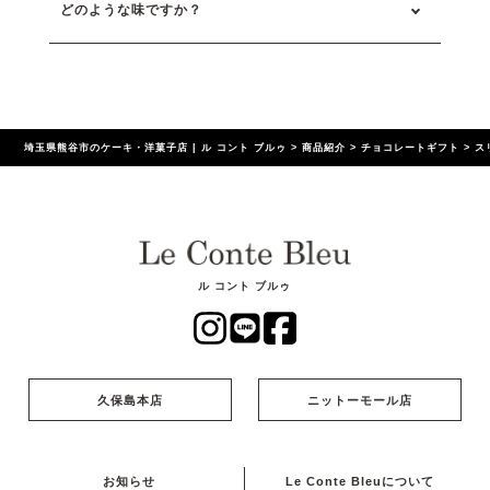
どのような味ですか？
埼玉県熊谷市のケーキ・洋菓子店 | ル コント ブルゥ
>
商品紹介
>
チョコレートギフト
>
ス
ル コント ブルゥ
久保島本店
ニットーモール店
お知らせ
Le Conte Bleuについて