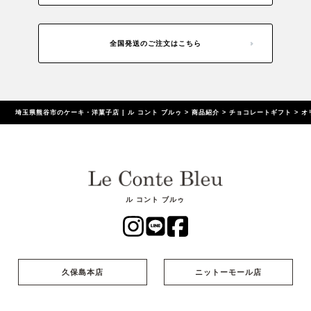
全国発送のご注文はこちら
埼玉県熊谷市のケーキ・洋菓子店 | ル コント ブルゥ
>
商品紹介
>
チョコレートギフト
>
オ
ル コント ブルゥ
久保島本店
ニットーモール店