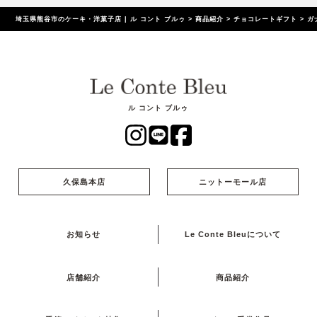
埼玉県熊谷市のケーキ・洋菓子店 | ル コント ブルゥ
>
商品紹介
>
チョコレートギフト
>
ガ
ル コント ブルゥ
久保島本店
ニットーモール店
お知らせ
Le Conte Bleuについて
店舗紹介
商品紹介