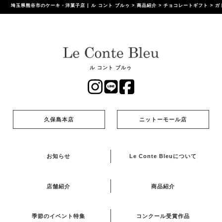
埼玉県熊谷市のケーキ・洋菓子店 | ル コント ブルゥ
>
商品紹介
>
チョコレートギフト
>
ガ
ル コント ブルゥ
久保島本店
ニットーモール店
お知らせ
Le Conte Bleuについて
店舗紹介
商品紹介
季節のイベント特集
コンクール受賞作品