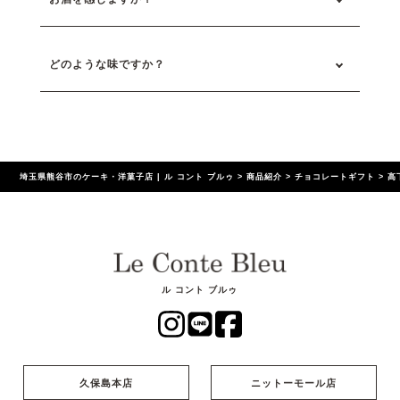
どのような味ですか？
埼玉県熊谷市のケーキ・洋菓子店 | ル コント ブルゥ
>
商品紹介
>
チョコレートギフト
>
高
ル コント ブルゥ
久保島本店
ニットーモール店