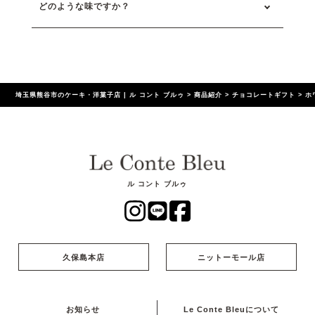
どのような味ですか？
埼玉県熊谷市のケーキ・洋菓子店 | ル コント ブルゥ
>
商品紹介
>
チョコレートギフト
>
ホ
ル コント ブルゥ
久保島本店
ニットーモール店
お知らせ
Le Conte Bleuについて