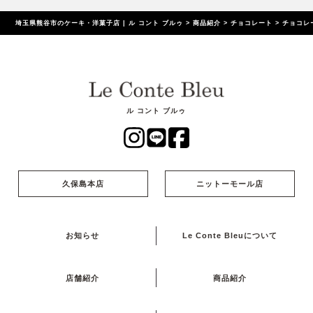
埼玉県熊谷市のケーキ・洋菓子店 | ル コント ブルゥ
>
商品紹介
>
チョコレート
>
チョコレ
ル コント ブルゥ
久保島本店
ニットーモール店
お知らせ
Le Conte Bleuについて
店舗紹介
商品紹介