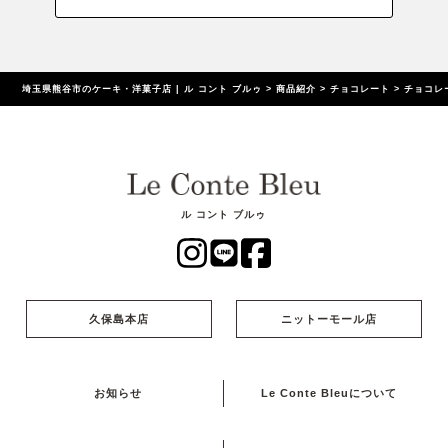
埼玉県熊谷市のケーキ・洋菓子店 | ル コント ブルゥ
>
商品紹介
>
チョコレート
>
チョコレ
ル コント ブルゥ
久保島本店
ニットーモール店
お知らせ
Le Conte Bleuについて