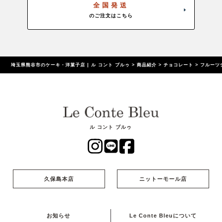
全国発送
のご注文はこちら
埼玉県熊谷市のケーキ・洋菓子店 | ル コント ブルゥ
>
商品紹介
>
チョコレート
>
フルーツ
ル コント ブルゥ
久保島本店
ニットーモール店
お知らせ
Le Conte Bleuについて