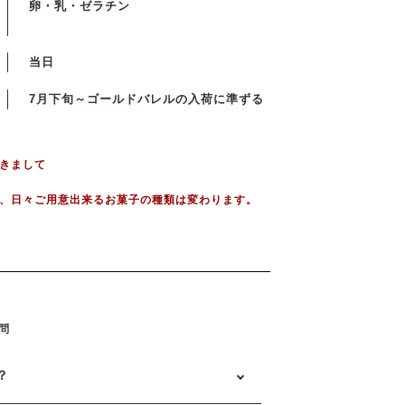
卵・乳・ゼラチン
当日
7月下旬～ゴールドバレルの入荷に準ずる
きまして
、日々ご用意出来るお菓子の種類は変わります。
問
？