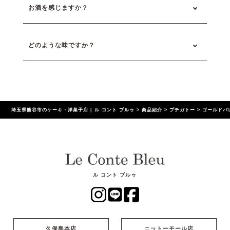
お酒を感じますか？
どのような味ですか？
埼玉県熊谷市のケーキ・洋菓子店 | ル コント ブルゥ
>
商品紹介
>
プチガトー
>
ゴールドバ
ル コント ブルゥ
久保島本店
ニットーモール店