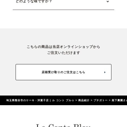
どのような味ですか？
こちらの商品は当店オンラインショップから
ご注文いただけます
店頭受け取りのご注文はこちら
埼玉県熊谷市のケーキ・洋菓子店 | ル コント ブルゥ
>
商品紹介
>
プチガトー
>
高下農園さ