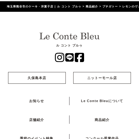
埼玉県熊谷市のケーキ・洋菓子店 | ル コント ブルゥ
>
商品紹介
>
プチガトー
>
レモンのヴ
ル コント ブルゥ
久保島本店
ニットーモール店
お知らせ
Le Conte Bleuについて
店舗紹介
商品紹介
季節のイベント特集
コンクール受賞作品