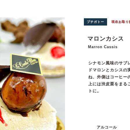
プチガトー
現在お取り
マロンカシス
Marron Cassis
シナモン風味のサブ
ドマロンとカシスの
ね、外側はコーヒー
上には渋皮栗をまる
トに。
アルコール