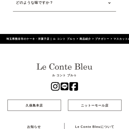
どのような味ですか？
埼玉県熊谷市のケーキ・洋菓子店 | ル コント ブルゥ
>
商品紹介
>
プチガトー
>
マスカット
ル コント ブルゥ
久保島本店
ニットーモール店
お知らせ
Le Conte Bleuについて