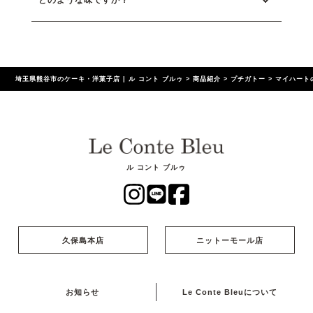
埼玉県熊谷市のケーキ・洋菓子店 | ル コント ブルゥ
>
商品紹介
>
プチガトー
>
マイハート
ル コント ブルゥ
久保島本店
ニットーモール店
お知らせ
Le Conte Bleuについて