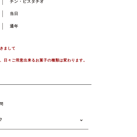
チン・ピスタチオ
当日
通年
きまして
、日々ご用意出来るお菓子の種類は変わります。
問
？