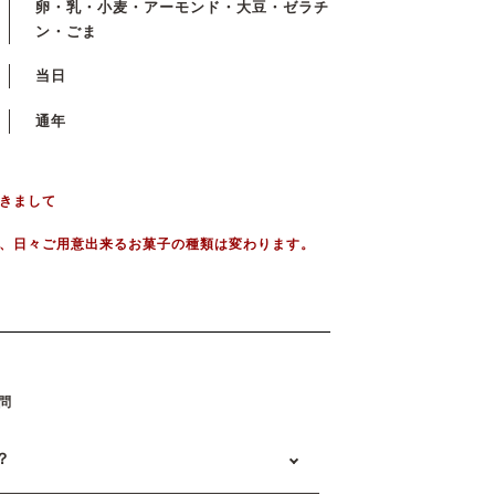
卵・乳・小麦・アーモンド・大豆・ゼラチ
ン・ごま
当日
通年
きまして
、日々ご用意出来るお菓子の種類は変わります。
問
？