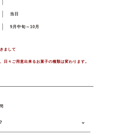
当日
9月中旬～10月
きまして
、日々ご用意出来るお菓子の種類は変わります。
問
？