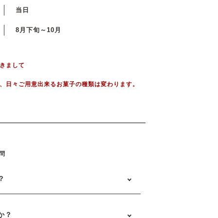
当日
8月下旬～10月
きまして
、日々ご用意出来るお菓子の種類は変わります。
問
？
か？