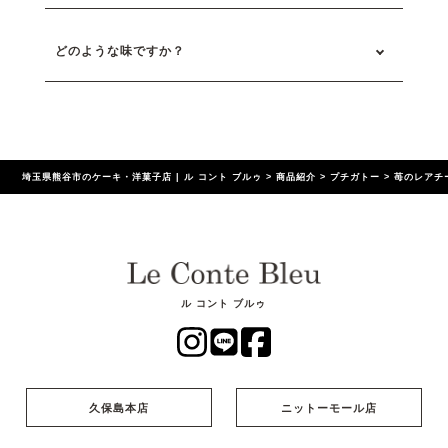
どのような味ですか？
埼玉県熊谷市のケーキ・洋菓子店 | ル コント ブルゥ
>
商品紹介
>
プチガトー
>
苺のレアチ
ル コント ブルゥ
久保島本店
ニットーモール店