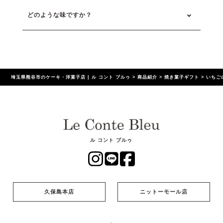
どのような味ですか？
埼玉県熊谷市のケーキ・洋菓子店 | ル コント ブルゥ
>
商品紹介
>
焼き菓子ギフト
>
いちご
ル コント ブルゥ
久保島本店
ニットーモール店