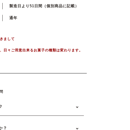
製造日より51日間（個別商品に記載）
通年
きまして
、日々ご用意出来るお菓子の種類は変わります。
問
？
か？