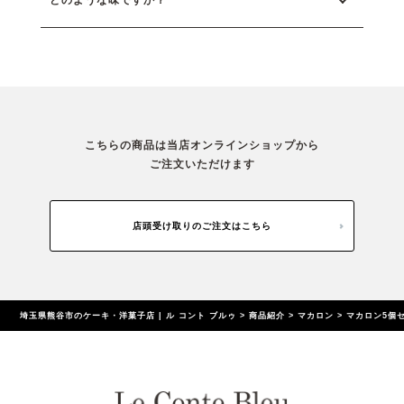
こちらの商品は当店オンラインショップから
ご注文いただけます
店頭受け取りのご注文はこちら
埼玉県熊谷市のケーキ・洋菓子店 | ル コント ブルゥ
>
商品紹介
>
マカロン
>
マカロン5個