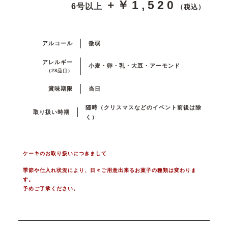
+￥1,520
6号以上
（税込）
アルコール
微弱
アレルギー
小麦・卵・乳・大豆・アーモンド
（28品目）
賞味期限
当日
随時（クリスマスなどのイベント前後は除
取り扱い時期
く）
ケーキのお取り扱いにつきまして
季節や仕入れ状況により、日々ご用意出来るお菓子の種類は変わりま
す。
予めご了承ください。