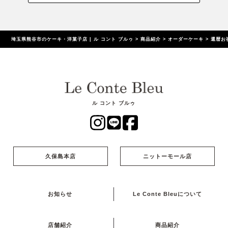
埼玉県熊谷市のケーキ・洋菓子店 | ル コント ブルゥ
>
商品紹介
>
オーダーケーキ
>
還暦お
ル コント ブルゥ
久保島本店
ニットーモール店
お知らせ
Le Conte Bleuについて
店舗紹介
商品紹介