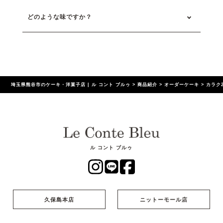
どのような味ですか？
埼玉県熊谷市のケーキ・洋菓子店 | ル コント ブルゥ
>
商品紹介
>
オーダーケーキ
>
カラク
ル コント ブルゥ
久保島本店
ニットーモール店