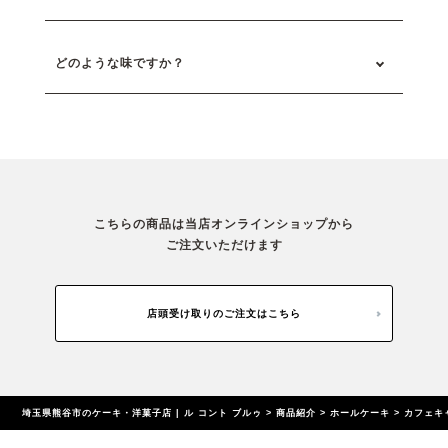
どのような味ですか？
こちらの商品は当店オンラインショップから
ご注文いただけます
店頭受け取りのご注文はこちら
埼玉県熊谷市のケーキ・洋菓子店 | ル コント ブルゥ
>
商品紹介
>
ホールケーキ
>
カフェキ