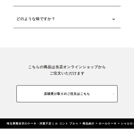
どのような味ですか？
こちらの商品は当店オンラインショップから
ご注文いただけます
店頭受け取りのご注文はこちら
埼玉県熊谷市のケーキ・洋菓子店 | ル コント ブルゥ
>
商品紹介
>
ホールケーキ
>
シャルロ