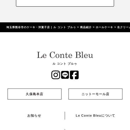
埼玉県熊谷市のケーキ・洋菓子店 | ル コント ブルゥ
>
商品紹介
>
ホールケーキ
>
生クリー
ル コント ブルゥ
久保島本店
ニットーモール店
お知らせ
Le Conte Bleuについて