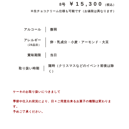
￥15,300
8号
（税込）
※生チョコクリーム仕様も可能です（お値段は異なります）
アルコール
微弱
アレルギー
卵・乳成分・小麦・アーモンド・大豆
（28品目）
賞味期限
当日
随時（クリスマスなどのイベント前後は除
取り扱い時期
く）
ケーキのお取り扱いにつきまして
季節や仕入れ状況により、日々ご用意出来るお菓子の種類は変わりま
す。
予めご了承ください。