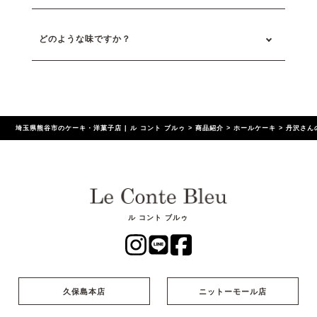
どのような味ですか？
埼玉県熊谷市のケーキ・洋菓子店 | ル コント ブルゥ
>
商品紹介
>
ホールケーキ
>
丹沢さん
ル コント ブルゥ
久保島本店
ニットーモール店